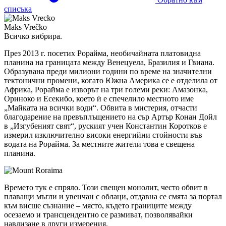
списъка
Maks Vrečko
Всичко вибрира.
През 2013 г. посетих Рорайма, необичайната платовидна
планина на границата между Венецуела, Бразилия и Гвиана.
Образувана преди милиони години по време на значителни
тектонични промени, когато Южна Америка се е отделила от
Африка, Рорайма е изворът на три големи реки: Амазонка,
Ориноко и Есекибо, което ѝ е спечелило местното име
„Майката на всички води“. Обвита в мистерия, отчасти
благодарение на превъплъщението на сър Артър Конан Дойл
в „Изгубеният свят“, руският учен Константин Коротков е
измерил изключително високи енергийни стойности във
водата на Рорайма. За местните жители това е свещена
планина.
Времето тук е спряло. Този свещен монолит, често обвит в
плаващи мъгли и увенчан с облаци, отдавна се смята за портал
към висше съзнание – място, където границите между
осезаемо и трансцендентно се размиват, позволявайки
навлизане в други измерения.