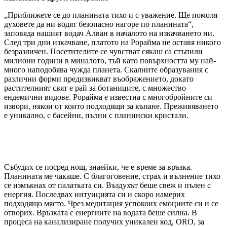
„Приближете се до планината тихо и с уважение. Ще помоля
духовете да ни водят безопасно нагоре по планината“,
заповяда нашият водач Алван в началото на изкачването ни.
След три дни изкачване, платото на Рорайма не оставя никого
безразличен. Посетителите се чувстват сякаш са стъпили
милиони години в миналото, тъй като повърхността му най-
много наподобява чужда планета. Скалните образувания с
различни форми предизвикват въображението, докато
растителният свят е рай за ботаниците, с множество
ендемични видове. Рорайма е известна с многобройните си
извори, някои от които подходящи за къпане. Преживяването
е уникално, с басейни, пълни с планински кристали.
Събудих се посред нощ, знаейки, че е време за връзка.
Планината ме чакаше. С благоговение, страх и вълнение тихо
се измъкнах от палатката си. Въздухът беше свеж и пълен с
енергия. Последвах интуицията си и скоро намерих
подходящо място. Чрез медитация успокоих емоциите си и се
отворих. Връзката с енергиите на водата беше силна. В
процеса на канализиране получих уникален код, ORO, за