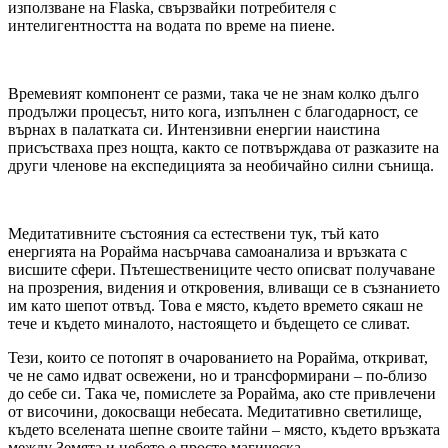
използване на Flaska, свързвайки потребителя с
интелигентността на водата по време на пиене.
Времевият компонент се разми, така че не знам колко дълго
продължи процесът, нито кога, изпълнен с благодарност, се
върнах в палатката си. Интензивни енергии наистина
присъстваха през нощта, както се потвърждава от разказите на
други членове на експедицията за необичайно силни сънища.
Медитативните състояния са естествени тук, тъй като
енергията на Рорайма насърчава самоанализа и връзката с
висшите сфери. Пътешествениците често описват получаване
на прозрения, видения и откровения, вливащи се в съзнанието
им като шепот отвъд. Това е място, където времето сякаш не
тече и където миналото, настоящето и бъдещето се сливат.
Тези, които се потопят в очарованието на Рорайма, откриват,
че не само идват освежени, но и трансформирани – по-близо
до себе си. Така че, помислете за Рорайма, ако сте привлечени
от височини, докосващи небесата. Медитативно светилище,
където вселената шепне своите тайни – място, където връзката
между Земята и небето е просто магическа.