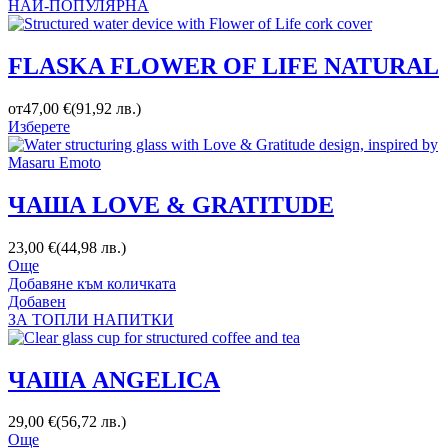
НАЙ-ПОПУЛЯРНА
FLASKA FLOWER OF LIFE NATURAL
от
47,00
€
(
91,92
лв.
)
Изберете
ЧАША LOVE & GRATITUDE
23,00
€
(
44,98
лв.
)
Още
Добавяне към количката
Добавен
ЗА ТОПЛИ НАПИТКИ
ЧАША ANGELICA
29,00
€
(
56,72
лв.
)
Още