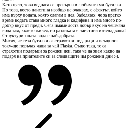
Като цяло, това веднага се превърна в любимата ми бутилка.
Но това, което наистина изобщо не очаквах, е ефектът, който
има върху водата, която слагам в нея. Забелязах, че за кратко
време водата става много гладка и кадифена и има много по-
добър вкус от преди. Сега имаме доста добър вкус на чешмяна
вода там, където живея, но разликата е наистина изненадваща!
Структурираната вода е най-добрата.
Мисля, че тези бутилки са страхотни подаръци и всъщност
току-що поръчах чаша за чай Flaska. Също така, те са
страхотни подаръци за рожден ден, така че да знам какво да
подаря на приятелите си за следващите им рождени дни :-).