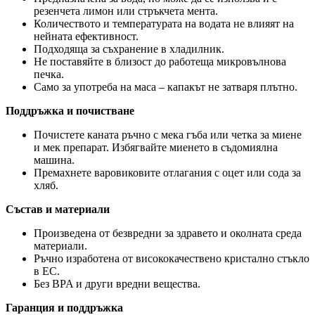
резенчета лимон или стръкчета мента.
Количеството и температурата на водата не влияят на
нейната ефективност.
Подходяща за съхранение в хладилник.
Не поставяйте в близост до работеща микровълнова
печка.
Само за употреба на маса – капакът не затваря плътно.
Поддръжка и почистване
Почистете каната ръчно с мека гъба или четка за миене
и мек препарат. Избягвайте миенето в съдомиялна
машина.
Премахнете варовиковите отлагания с оцет или сода за
хляб.
Състав и материали
Произведена от безвредни за здравето и околната среда
материали.
Ръчно изработена от висококачествено кристално стъкло
в ЕС.
Без BPA и други вредни вещества.
Гаранция и поддръжка