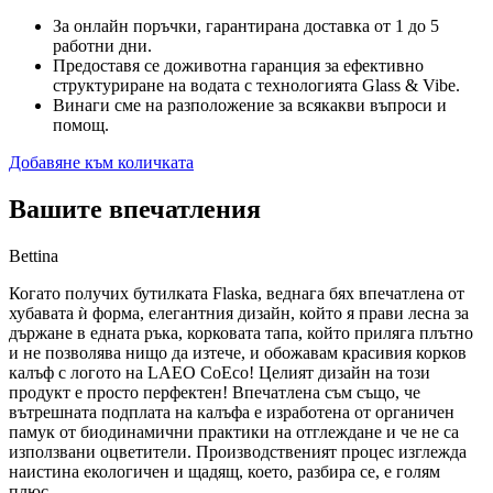
За онлайн поръчки, гарантирана доставка от 1 до 5
работни дни.
Предоставя се доживотна гаранция за ефективно
структуриране на водата с технологията Glass & Vibe.
Винаги сме на разположение за всякакви въпроси и
помощ.
Добавяне към количката
Вашите впечатления
Bettina
Когато получих бутилката Flaska, веднага бях впечатлена от
хубавата ѝ форма, елегантния дизайн, който я прави лесна за
държане в едната ръка, корковата тапа, който приляга плътно
и не позволява нищо да изтече, и обожавам красивия корков
калъф с логото на LAEO CoEco! Целият дизайн на този
продукт е просто перфектен! Впечатлена съм също, че
вътрешната подплата на калъфа е изработена от органичен
памук от биодинамични практики на отглеждане и че не са
използвани оцветители. Производственият процес изглежда
наистина екологичен и щадящ, което, разбира се, е голям
плюс.