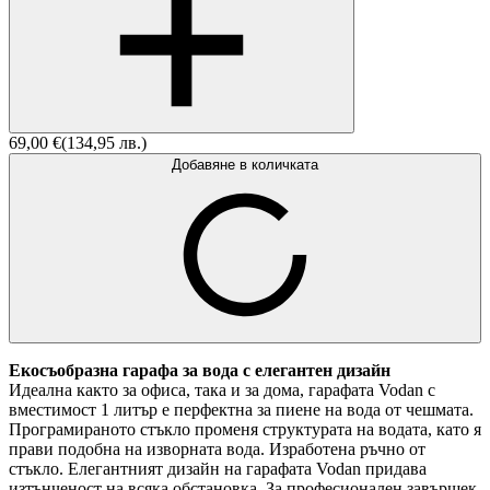
69,00
€
(
134,95
лв.
)
Добавяне в количката
Екосъобразна гарафа за вода с елегантен дизайн
Идеална както за офиса, така и за дома, гарафата Vodan с
вместимост 1 литър е перфектна за пиене на вода от чешмата.
Програмираното стъкло променя структурата на водата, като я
прави подобна на изворната вода. Изработена ръчно от
стъкло. Елегантният дизайн на гарафата Vodan придава
изтънченост на всяка обстановка. За професионален завършек,