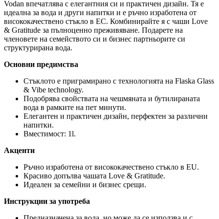
Vodan впечатлява с елегантния си и практичен дизайн. Тя е
идеална за вода и други напитки и е ръчно изработена от
висококачествено стъкло в ЕС. Комбинирайте я с чаши Love
& Gratitude за пълноценно преживяване. Подарете на
членовете на семейството си и бизнес партньорите си
структурирана вода.
Основни предимства
Стъклото е приграмирано с технологията на Flaska Glass
& Vibe technology.
Подобрява свойствата на чешмяната и бутилираната
вода в рамките на пет минути.
Елегантен и практичен дизайн, перфектен за различни
напитки.
Вместимост: 1l.
Акценти
Ръчно изработена от висококачествено стъкло в EU.
Красиво допълва чашата Love & Gratitude.
Идеален за семейни и бизнес срещи.
Инструкции за употреба
Предназначена за вода, но може да се използва и с