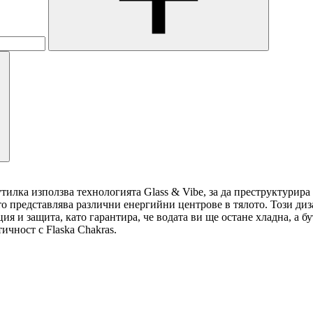
тилка използва технологията Glass & Vibe, за да преструктурира 
то представлява различни енергийни центрове в тялото. Този диз
 и защита, като гарантира, че водата ви ще остане хладна, а бу
чност с Flaska Chakras.