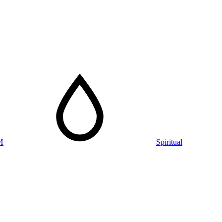
И
Spiritual