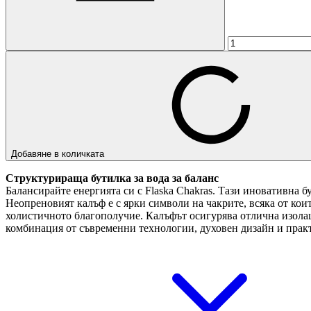
Добавяне в количката
Структурираща бутилка за вода за баланс
Балансирайте енергията си с Flaska Chakras. Тази иновативна бу
Неопреновият калъф е с ярки символи на чакрите, всяка от кои
холистичното благополучие. Калъфът осигурява отлична изолация
комбинация от съвременни технологии, духовен дизайн и практи