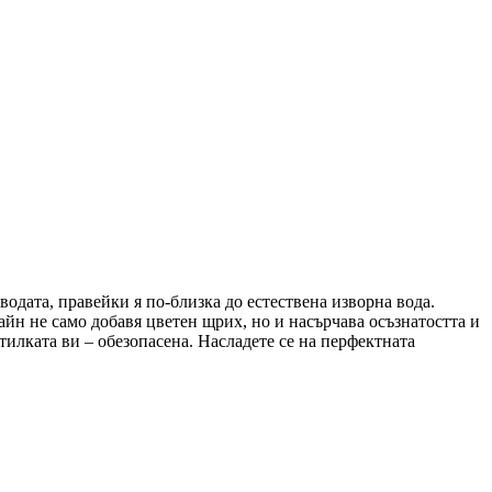
водата, правейки я по-близка до естествена изворна вода.
айн не само добавя цветен щрих, но и насърчава осъзнатостта и
тилката ви – обезопасена. Насладете се на перфектната